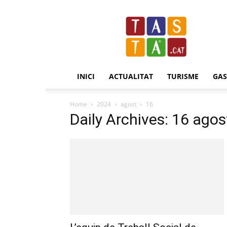
Revista
Tasta.cat
INICI
ACTUALITAT
TURISME
GA
Home
2024
agost
16
Daily Archives: 16 agos