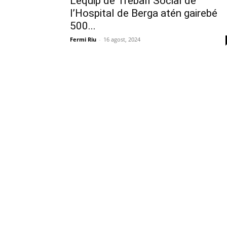
L’equip de Treball Social de
l’Hospital de Berga atén gairebé
500...
Fermi Riu
-
16 agost, 2024