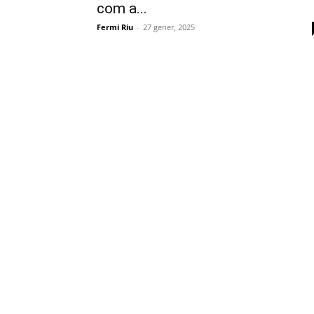
com a...
Fermi Riu
-
27 gener, 2025