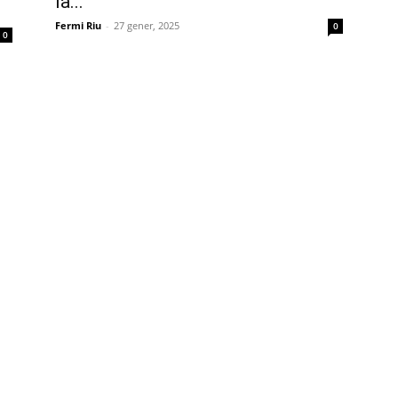
la...
Fermi Riu
-
27 gener, 2025
0
0