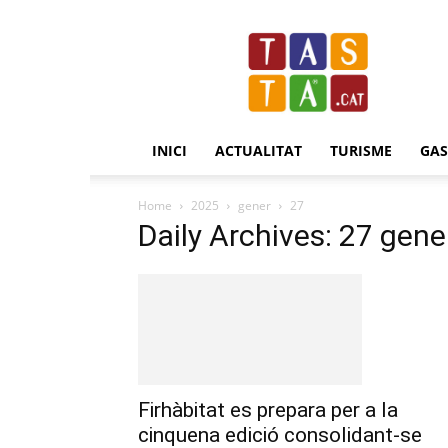
Revista
Tasta.cat
INICI
ACTUALITAT
TURISME
GA
Home
2025
gener
27
Daily Archives: 27 gene
Firhàbitat es prepara per a la
cinquena edició consolidant-se