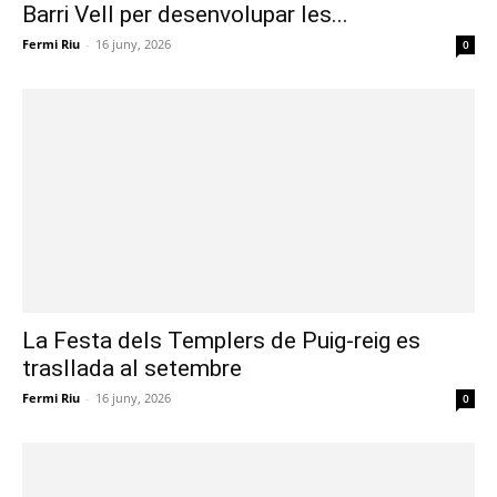
Barri Vell per desenvolupar les...
Fermi Riu
-
16 juny, 2026
0
La Festa dels Templers de Puig-reig es
trasllada al setembre
Fermi Riu
-
16 juny, 2026
0