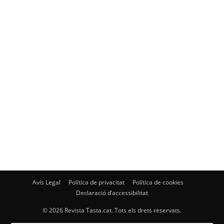
Avís Legal
Política de privacitat
Política de cookies
Declaració d’accessibilitat
© 2026 Revista Tasta.cat. Tots els drets reservats.