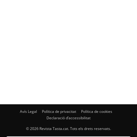
Avís Legal
Política de privacitat
Política de cookies
Declaració d’accessibilitat
© 2026 Revista Tasta.cat. Tots els drets reservats.