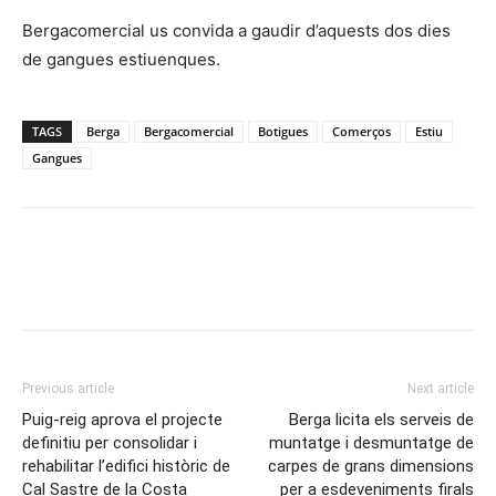
Bergacomercial us convida a gaudir d’aquests dos dies
de gangues estiuenques.
TAGS
Berga
Bergacomercial
Botigues
Comerços
Estiu
Gangues
Previous article
Next article
Puig-reig aprova el projecte
Berga licita els serveis de
definitiu per consolidar i
muntatge i desmuntatge de
rehabilitar l’edifici històric de
carpes de grans dimensions
Cal Sastre de la Costa
per a esdeveniments firals