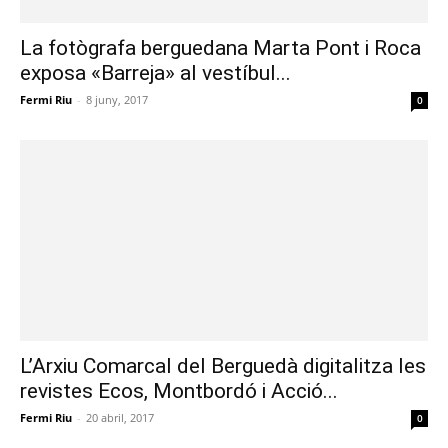
La fotògrafa berguedana Marta Pont i Roca
exposa «Barreja» al vestíbul...
Fermi Riu
-
8 juny, 2017
0
L’Arxiu Comarcal del Berguedà digitalitza les
revistes Ecos, Montbordó i Acció...
Fermi Riu
-
20 abril, 2017
0