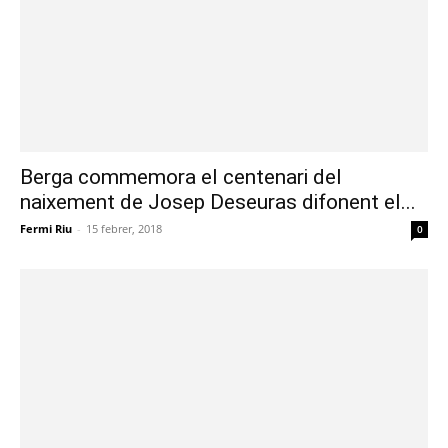
Berga commemora el centenari del
naixement de Josep Deseuras difonent el...
Fermi Riu
-
15 febrer, 2018
0