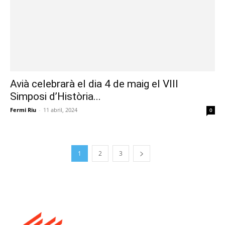
Avià celebrarà el dia 4 de maig el VIII
Simposi d’Història...
Fermi Riu
-
11 abril, 2024
0
1
2
3