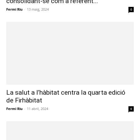
consolidant-se com a referent...
Fermi Riu
-
13 maig, 2024
0
La salut a l’hàbitat centra la quarta edició
de Firhàbitat
Fermi Riu
-
11 abril, 2024
0