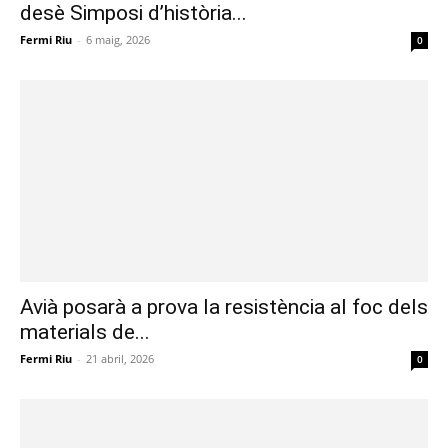
desè Simposi d’història...
Fermi Riu
-
6 maig, 2026
0
Avià posarà a prova la resistència al foc dels
materials de...
Fermi Riu
-
21 abril, 2026
0