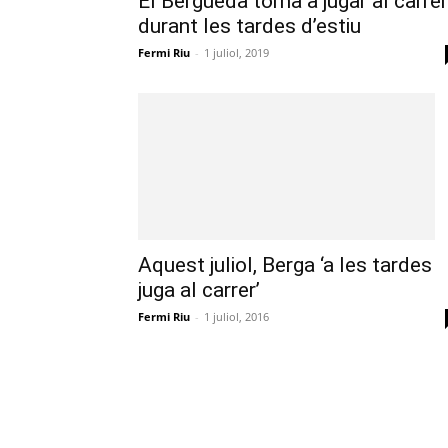
El Berguedà torna a jugar al carrer
durant les tardes d’estiu
Fermi Riu
-
1 juliol, 2019
Aquest juliol, Berga ‘a les tardes
juga al carrer’
Fermi Riu
-
1 juliol, 2016