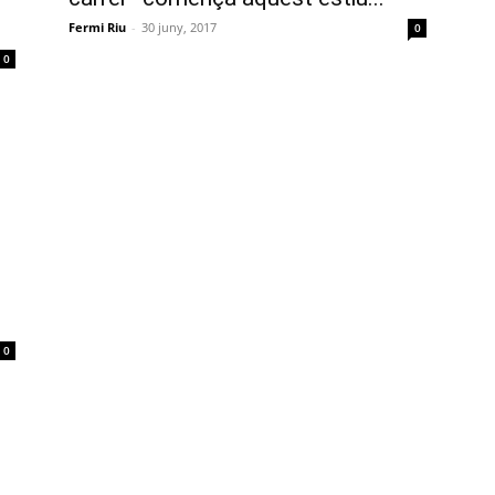
Fermi Riu
-
30 juny, 2017
0
0
0