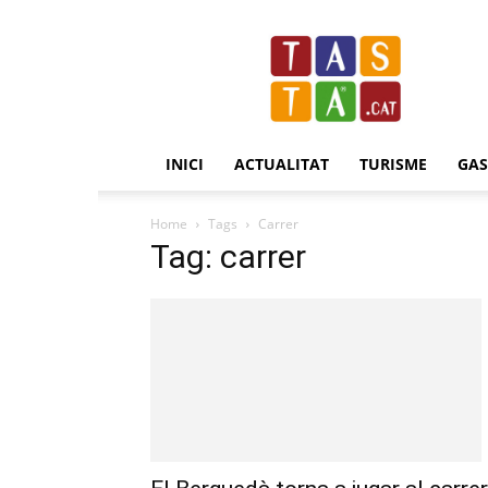
Revista
Tasta.cat
INICI
ACTUALITAT
TURISME
GA
Home
Tags
Carrer
Tag: carrer