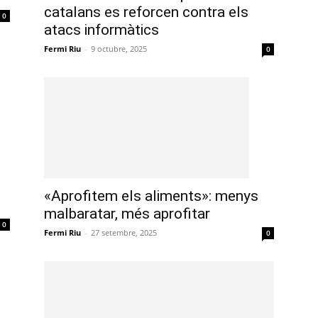
catalans es reforcen contra els
0
atacs informàtics
Fermi Riu
-
9 octubre, 2025
0
«Aprofitem els aliments»: menys
malbaratar, més aprofitar
0
Fermi Riu
-
27 setembre, 2025
0