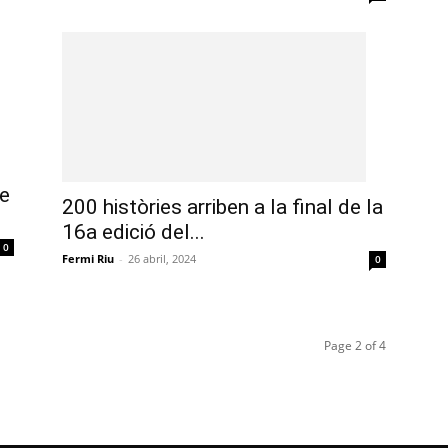
de
200 històries arriben a la final de la
16a edició del...
0
Fermi Riu
-
26 abril, 2024
0
Page 2 of 4