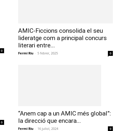
AMIC-Ficcions consolida el seu
lideratge com a principal concurs
literari entre...
0
Fermi Riu
-
5 febrer, 2025
0
“Anem cap a un AMIC més global”:
la direcció que encara...
0
Fermi Riu
-
16 juliol, 2024
0