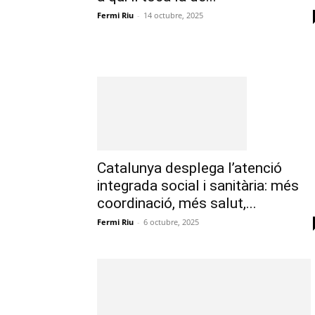
Fermi Riu
-
14 octubre, 2025
Catalunya desplega l’atenció
integrada social i sanitària: més
coordinació, més salut,...
Fermi Riu
-
6 octubre, 2025