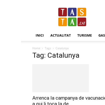
Revista
Tasta.cat
INICI
ACTUALITAT
TURISME
GA
Home
Tags
Catalunya
Tag: Catalunya
Arrenca la campanya de vacunaci
a qui li toca la de...