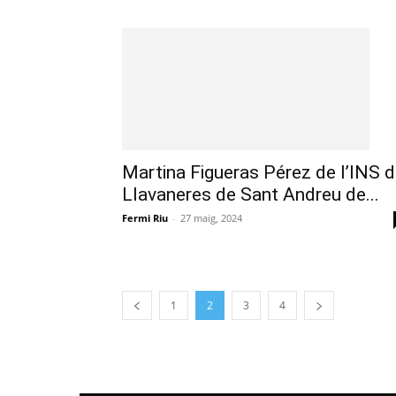
Martina Figueras Pérez de l’INS 
Llavaneres de Sant Andreu de...
Fermi Riu
-
27 maig, 2024
1
2
3
4