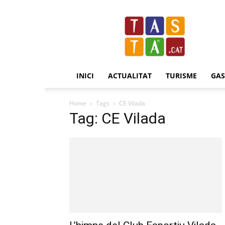
Revista
Tasta.cat
INICI
ACTUALITAT
TURISME
GA
Home
Tags
CE Vilada
Tag: CE Vilada