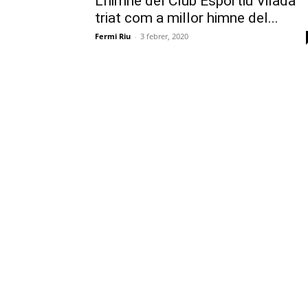
L’himne del Club Esportiu Vilada
triat com a millor himne del...
Fermi Riu
-
3 febrer, 2020