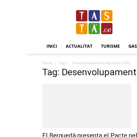
Revista
Tasta.cat
INICI
ACTUALITAT
TURISME
GA
Home
Tags
Desenvolupament industrial 2030
Tag: Desenvolupament 
El Berguedà presenta el Pacte pe