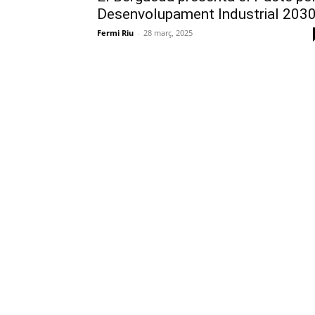
Desenvolupament Industrial 203
Fermi Riu
-
28 març, 2025