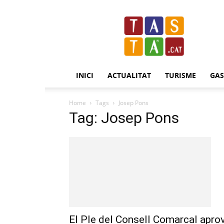
Revista
Tasta.cat
INICI
ACTUALITAT
TURISME
GA
Home
Tags
Josep Pons
Tag: Josep Pons
El Ple del Consell Comarcal apro