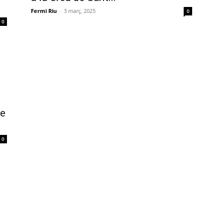
Fermi Riu
-
3 març, 2025
0
0
de
0