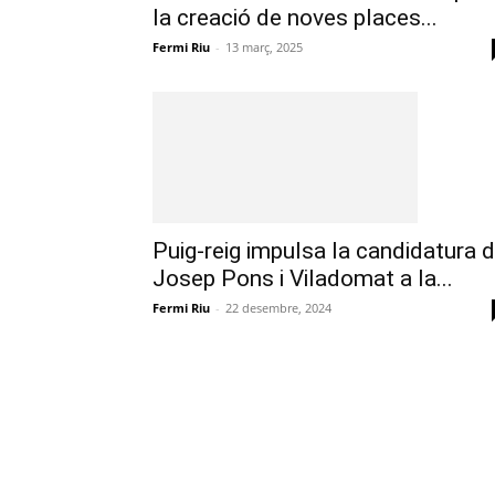
la creació de noves places...
Fermi Riu
-
13 març, 2025
Puig-reig impulsa la candidatura 
Josep Pons i Viladomat a la...
Fermi Riu
-
22 desembre, 2024