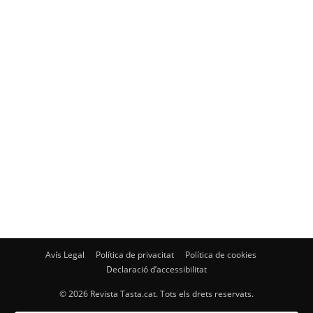
Avís Legal
Política de privacitat
Política de cookies
Declaració d’accessibilitat
© 2026 Revista Tasta.cat. Tots els drets reservats.