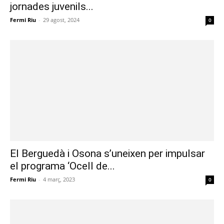
jornades juvenils...
Fermi Riu
-
29 agost, 2024
0
El Berguedà i Osona s’uneixen per impulsar
el programa ‘Ocell de...
Fermi Riu
-
4 març, 2023
0