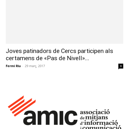
Joves patinadors de Cercs participen als
certamens de «Pas de Nivell»...
Fermi Riu
-
29 març, 2017
0