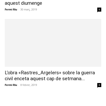
aquest diumenge
Fermi Riu
-
30 març, 2019
0
L’obra «Rastres_Argelers» sobre la guerra
civil enceta aquest cap de setmana...
Fermi Riu
-
8 febrer, 2019
0