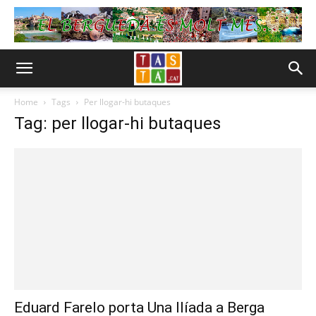
Home
Tags
Per llogar-hi butaques
Tag: per llogar-hi butaques
Eduard Farelo porta Una Ilíada a Berga