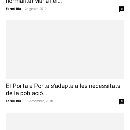
normalitat viària i el...
Fermi Riu
-
24 gener, 2019
0
El Porta a Porta s’adapta a les necessitats
de la població...
Fermi Riu
-
13 desembre, 2018
0