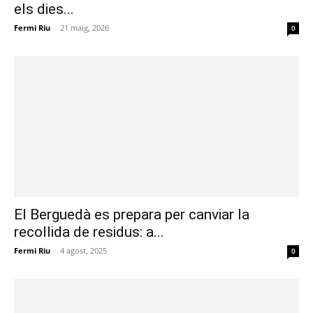
els dies...
Fermi Riu
-
21 maig, 2026
0
El Berguedà es prepara per canviar la
recollida de residus: a...
Fermi Riu
-
4 agost, 2025
0