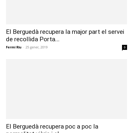
El Berguedà recupera la major part el servei
de recollida Porta...
Fermi Riu
-
25 gener, 2019
0
El Berguedà recupera poc a poc la