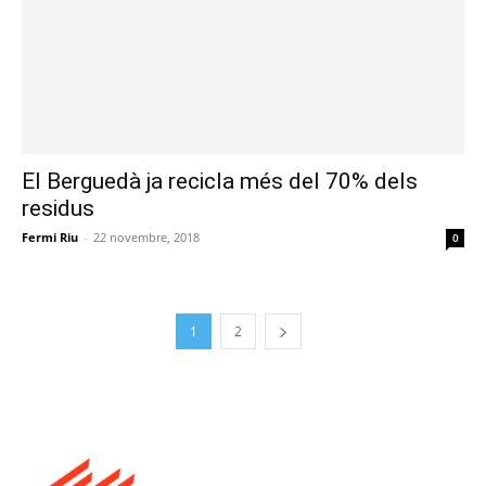
El Berguedà ja recicla més del 70% dels
residus
Fermi Riu
-
22 novembre, 2018
0
1
2