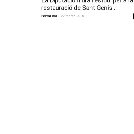
La Diputació lliura l’estudi per a la
restauració de Sant Genís...
Fermi Riu
-
22 febrer, 2018