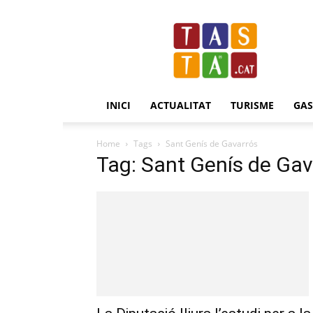
Revista
Tasta.cat
INICI
ACTUALITAT
TURISME
GA
Home
Tags
Sant Genís de Gavarrós
Tag: Sant Genís de Gav