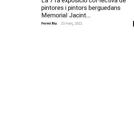
La 71a exposició col·lectiva de
pintores i pintors berguedans
Memorial Jacint...
Fermi Riu
-
23 març, 2022