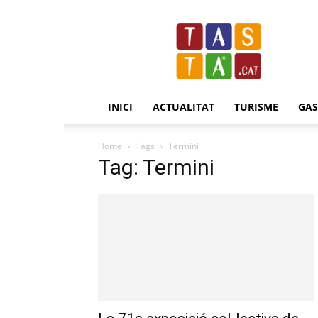
Revista
Tasta.cat
INICI
ACTUALITAT
TURISME
GA
Home
Tags
Termini
Tag: Termini