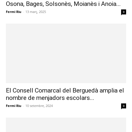
Osona, Bages, Solsonès, Moianès i Anoia...
Fermi Riu
-
13 març, 2025
0
El Consell Comarcal del Berguedà amplia el
nombre de menjadors escolars...
Fermi Riu
-
10 setembre, 2024
0