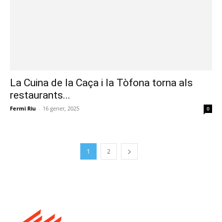
La Cuina de la Caça i la Tòfona torna als
restaurants...
Fermi Riu
-
16 gener, 2025
0
1
2