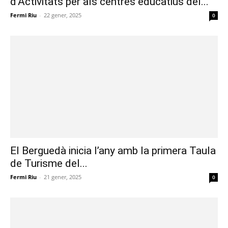
d’Activitats per als centres educatius del...
Fermi Riu
-
22 gener, 2025
0
El Berguedà inicia l’any amb la primera Taula
de Turisme del...
Fermi Riu
-
21 gener, 2025
0