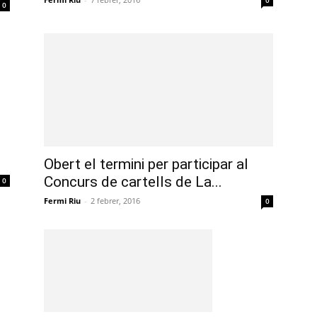
0
0
Obert el termini per participar al
Concurs de cartells de La...
0
Fermi Riu
-
2 febrer, 2016
0