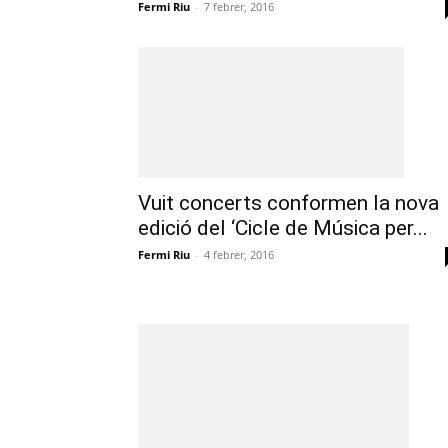
Fermi Riu
-
7 febrer, 2016
Vuit concerts conformen la nova
edició del ‘Cicle de Música per...
Fermi Riu
-
4 febrer, 2016