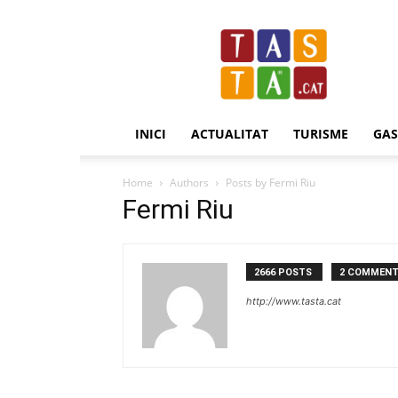
Revista
Tasta.cat
INICI
ACTUALITAT
TURISME
GA
Home
Authors
Posts by Fermi Riu
Fermi Riu
2666 POSTS
2 COMMEN
http://www.tasta.cat