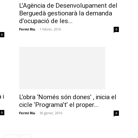
L’Agència de Desenvolupament del
Berguedà gestionarà la demanda
d’ocupació de les...
Fermi Riu
-
1 febrer, 2016
0
0
 i
L’obra ‘Només són dones’ , inicia el
cicle ‘Programa’t’ el proper...
0
Fermi Riu
-
30 gener, 2016
0