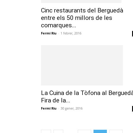
Cinc restaurants del Berguedà
entre els 50 millors de les
comarques...
Fermi Riu
-
1 febrer, 2016
La Cuina de la Tòfona al Berguedà
Fira de la...
Fermi Riu
-
30 gener, 2016