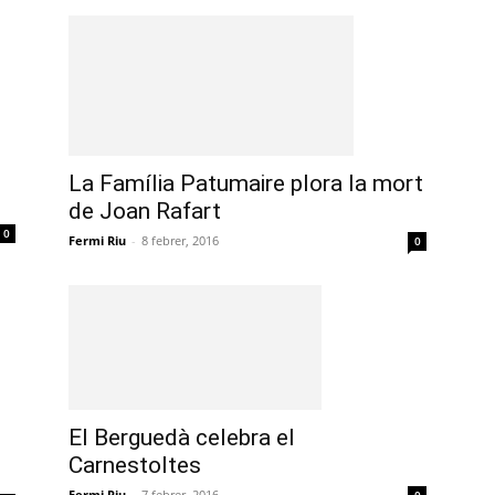
La Família Patumaire plora la mort
de Joan Rafart
0
Fermi Riu
-
8 febrer, 2016
0
El Berguedà celebra el
Carnestoltes
Fermi Riu
-
7 febrer, 2016