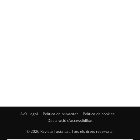
Avís Legal
Política de privacitat
Política de cookies
Declaració d’accessibilitat
© 2026 Revista Tasta.cat. Tots els drets reservats.