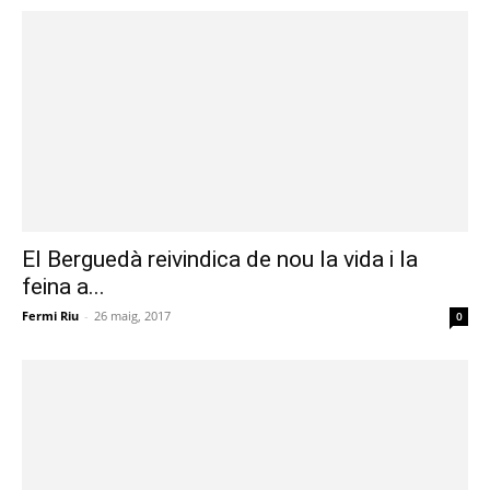
El Berguedà reivindica de nou la vida i la
feina a...
Fermi Riu
-
26 maig, 2017
0