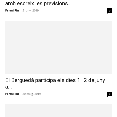
amb escreix les previsions...
Fermi Riu
-
5 juny, 2019
0
El Berguedà participa els dies 1 i 2 de juny
a...
Fermi Riu
-
20 maig, 2019
0