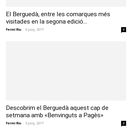
El Berguedà, entre les comarques més
visitades en la segona edició...
Fermi Riu
-
6 juny, 2017
0
Descobrim el Berguedà aquest cap de
setmana amb «Benvinguts a Pagès»
Fermi Riu
-
3 juny, 2017
0