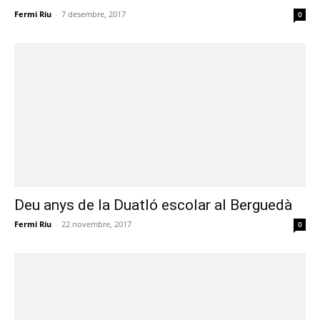
Fermi Riu
-
7 desembre, 2017
0
Deu anys de la Duatló escolar al Berguedà
Fermi Riu
-
22 novembre, 2017
0