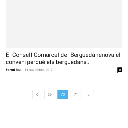
El Consell Comarcal del Berguedà renova el
conveni perquè els berguedans...
Fermi Riu
-
14 novembre, 2017
0
69
70
71