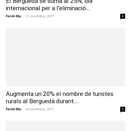
El Berguedà se suma al 25N, dia
internacional per a l’eliminació...
Fermi Riu
-
17 novembre, 2017
0
Augmenta un 20% el nombre de turistes
rurals al Berguedà durant...
Fermi Riu
-
14 novembre, 2017
0