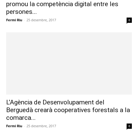
promou la competència digital entre les
persones...
Fermi Riu
-
25 desembre, 2017
0
L’Agència de Desenvolupament del
Berguedà crearà cooperatives forestals a la
comarca...
Fermi Riu
-
25 desembre, 2017
0