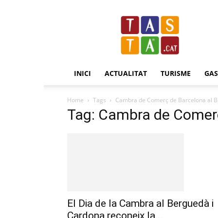
Revista
Tasta.cat
INICI
ACTUALITAT
TURISME
GA
Home
Tags
Cambra de Comerç de Barcelona al 
Tag: Cambra de Comerç
El Dia de la Cambra al Berguedà i
Cardona reconeix la...