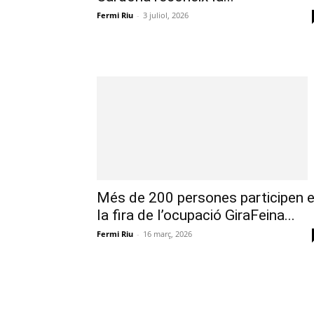
Fermi Riu
-
3 juliol, 2026
Més de 200 persones participen 
la fira de l’ocupació GiraFeina...
Fermi Riu
-
16 març, 2026