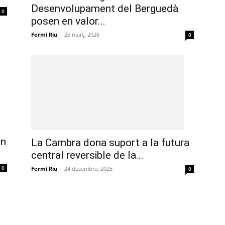
Desenvolupament del Berguedà
0
posen en valor...
Fermi Riu
-
25 març, 2026
0
en
La Cambra dona suport a la futura
central reversible de la...
0
Fermi Riu
-
24 desembre, 2025
0