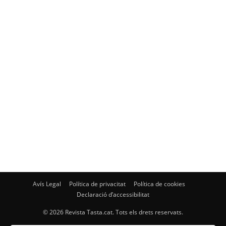
Avís Legal
Política de privacitat
Política de cookies
Declaració d’accessibilitat
© 2026 Revista Tasta.cat. Tots els drets reservats.