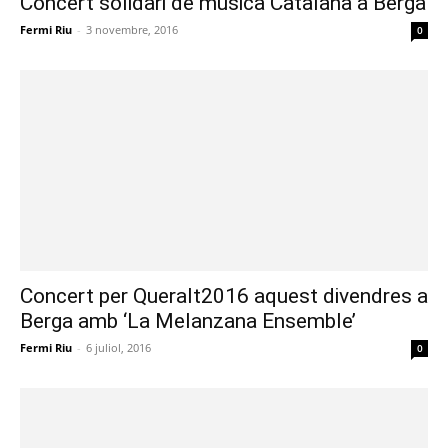
Concert solidari de música Catalana a Berga
Fermi Riu
-
3 novembre, 2016
0
Concert per Queralt2016 aquest divendres a
Berga amb ‘La Melanzana Ensemble’
Fermi Riu
-
6 juliol, 2016
0