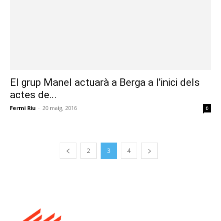
El grup Manel actuarà a Berga a l’inici dels
actes de...
Fermi Riu
-
20 maig, 2016
0
2
3
4