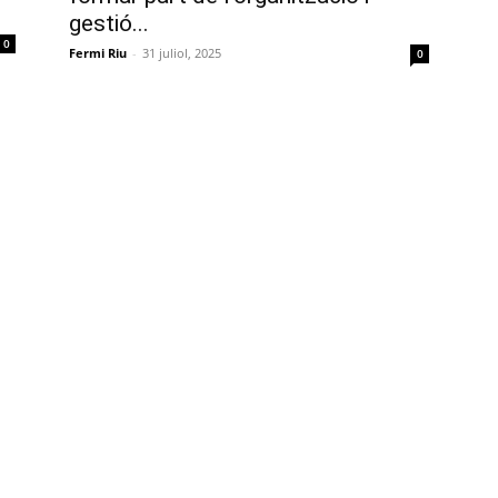
gestió...
0
Fermi Riu
-
31 juliol, 2025
0