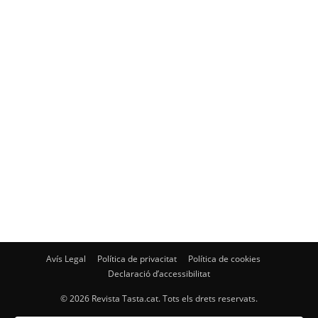
Avís Legal
Política de privacitat
Política de cookies
Declaració d’accessibilitat
© 2026 Revista Tasta.cat. Tots els drets reservats.