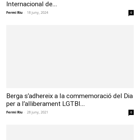
Internacional de...
Fermi Riu
-
18 juny, 2024
0
Berga s’adhereix a la commemoració del Dia
per a l’alliberament LGTBI...
Fermi Riu
-
28 juny, 2021
0