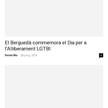
El Berguedà commemora el Dia per a
l’Alliberament LGTBI
Fermi Riu
-
28 juny, 2018
0