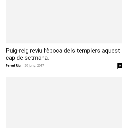
Puig-reig reviu l’època dels templers aquest
cap de setmana.
Fermi Riu
-
30 juny, 2017
0