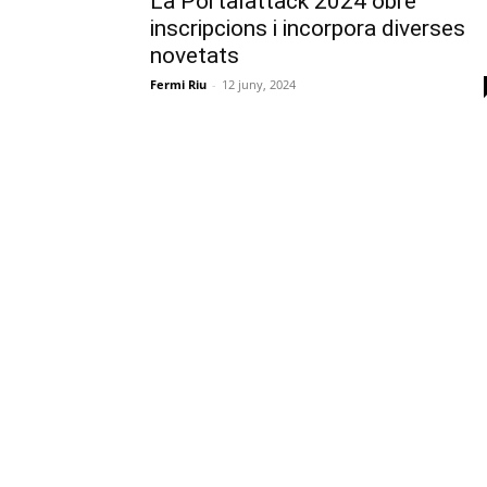
La Portalattack 2024 obre
inscripcions i incorpora diverses
novetats
Fermi Riu
-
12 juny, 2024