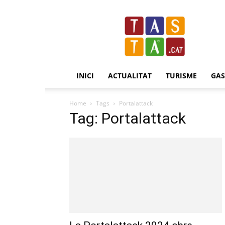
Revista
Tasta.cat
INICI
ACTUALITAT
TURISME
GA
Home
Tags
Portalattack
Tag: Portalattack