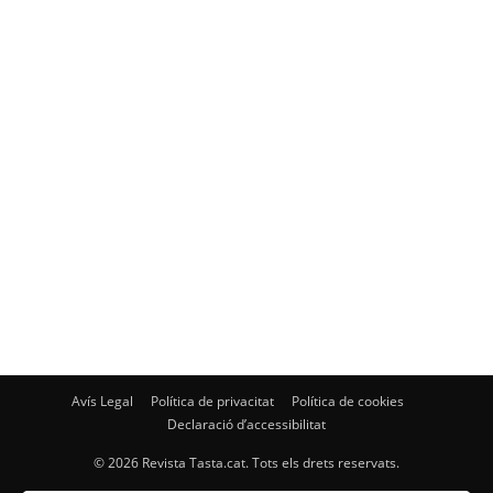
Avís Legal
Política de privacitat
Política de cookies
Declaració d’accessibilitat
© 2026 Revista Tasta.cat. Tots els drets reservats.