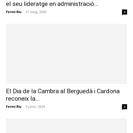
el seu lideratge en administració...
Fermi Riu
-
21 maig, 2026
0
El Dia de la Cambra al Berguedà i Cardona
reconeix la...
Fermi Riu
-
5 juliol, 2024
0