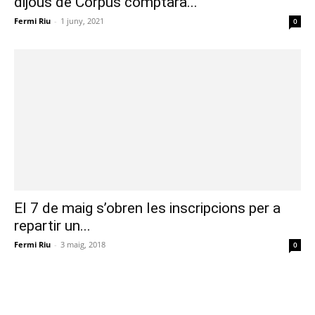
dijous de Corpus comptarà...
Fermi Riu
-
1 juny, 2021
0
El 7 de maig s’obren les inscripcions per a
repartir un...
Fermi Riu
-
3 maig, 2018
0