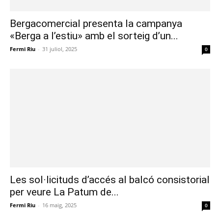
Bergacomercial presenta la campanya
«Berga a l’estiu» amb el sorteig d’un...
Fermi Riu
-
31 juliol, 2025
0
Les sol·licituds d’accés al balcó consistorial
per veure La Patum de...
Fermi Riu
-
16 maig, 2025
0