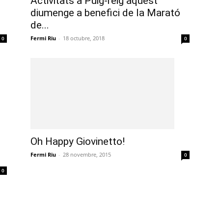
Activitats a Puig-reig aquest
diumenge a benefici de la Marató
de...
Fermi Riu
-
18 octubre, 2018
0
0
Oh Happy Giovinetto!
Fermi Riu
-
28 novembre, 2015
0
0