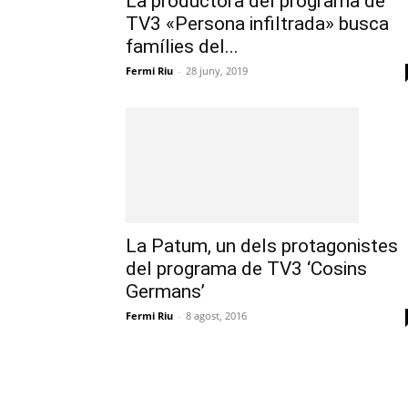
La productora del programa de
TV3 «Persona infiltrada» busca
famílies del...
Fermi Riu
-
28 juny, 2019
La Patum, un dels protagonistes
del programa de TV3 ‘Cosins
Germans’
Fermi Riu
-
8 agost, 2016