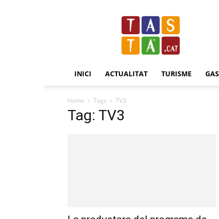
Revista
Tasta.cat
INICI
ACTUALITAT
TURISME
GA
Home
Tags
TV3
Tag: TV3