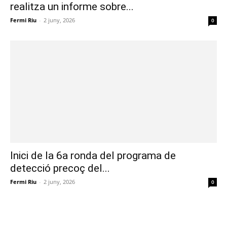
realitza un informe sobre...
Fermi Riu
-
2 juny, 2026
0
Inici de la 6a ronda del programa de
detecció precoç del...
Fermi Riu
-
2 juny, 2026
0