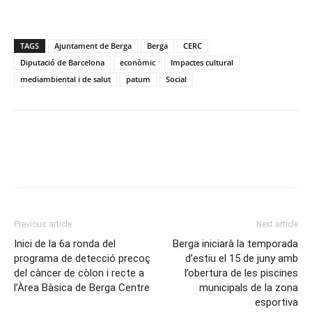
TAGS
Ajuntament de Berga
Berga
CERC
Diputació de Barcelona
econòmic
Impactes cultural
mediambiental i de salut
patum
Social
Previous article
Next article
Inici de la 6a ronda del
Berga iniciarà la temporada
programa de detecció precoç
d’estiu el 15 de juny amb
del càncer de còlon i recte a
l’obertura de les piscines
l’Àrea Bàsica de Berga Centre
municipals de la zona
esportiva