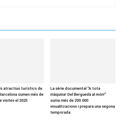
ls atractius turístics de
La sèrie documental “A tota
 Barcelona sumen més de
màquina! Del Berguedà al món!”
e visites el 2025
suma més de 200.000
visualitzacions i prepara una segona
temporada