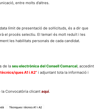
icació, entre molts d’altres.
ta límit de presentació de sol·licituds, és a dir que
 el procés selectiu. El temari és molt reduït i les
ent les habilitats personals de cada candidat.
s de la
seu electrònica del Consell Comarcal
, accedint
 tècnics/ques A1 i A2”
i adjuntant tota la informació i
 la Convocatòria clicant
aquí
.
edà
Tècniques i tècnics A1 i A2