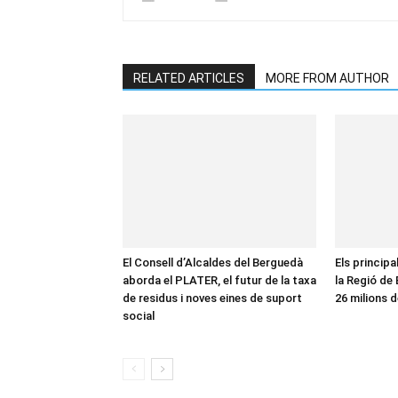
RELATED ARTICLES
MORE FROM AUTHOR
El Consell d’Alcaldes del Berguedà
Els principa
aborda el PLATER, el futur de la taxa
la Regió de
de residus i noves eines de suport
26 milions d
social