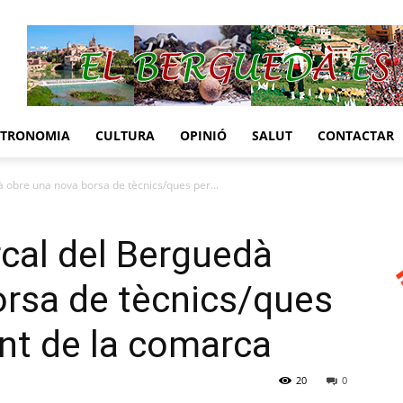
STRONOMIA
CULTURA
OPINIÓ
SALUT
CONTACTAR
 obre una nova borsa de tècnics/ques per...
cal del Berguedà
orsa de tècnics/ques
ent de la comarca
20
0