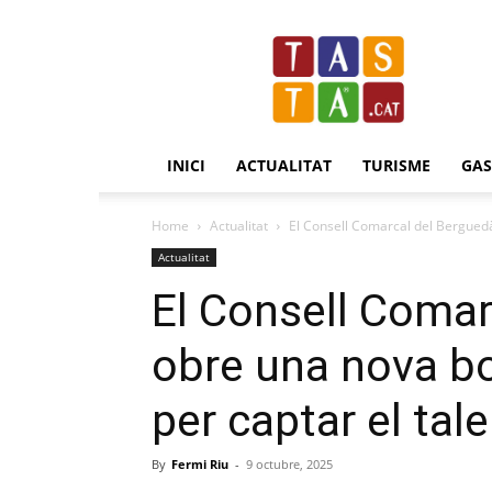
Revista
Tasta.cat
INICI
ACTUALITAT
TURISME
GA
Home
Actualitat
El Consell Comarcal del Berguedà
Actualitat
El Consell Comar
obre una nova b
per captar el tal
By
Fermi Riu
-
9 octubre, 2025