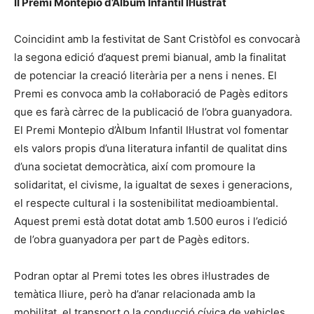
II Premi Montepio d’Àlbum Infantil Il·lustrat
Coincidint amb la festivitat de Sant Cristòfol es convocarà
la segona edició d’aquest premi bianual, amb la finalitat
de potenciar la creació literària per a nens i nenes. El
Premi es convoca amb la col·laboració de Pagès editors
que es farà càrrec de la publicació de l’obra guanyadora.
El Premi Montepio d’Àlbum Infantil Il·lustrat vol fomentar
els valors propis d’una literatura infantil de qualitat dins
d’una societat democràtica, així com promoure la
solidaritat, el civisme, la igualtat de sexes i generacions,
el respecte cultural i la sostenibilitat medioambiental.
Aquest premi està dotat dotat amb 1.500 euros i l’edició
de l’obra guanyadora per part de Pagès editors.
Podran optar al Premi totes les obres il·lustrades de
temàtica lliure, però ha d’anar relacionada amb la
mobilitat, el transport o la conducció cívica de vehicles,