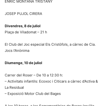
ENRIC MONTAÑA TRISTANY
JOSEP PUJOL CIRERA
Divendres, 8 de juliol
Plaça de Viladomat – 21 h
El Club del Joc especial Els Cristòfols, a càrrec de Cia.
Jocs l’Anònima
Diumenge, 10 de juliol
Carrer del Roser – De 10 a 12:30 h:
– Activitats infantils: Ecoxoc i Citicars a càrrec d’Activa &
La Residual
– Exposició Motor Club del Bages
A les 10 hores, a les Sagramentàries de Berga (cruïlla