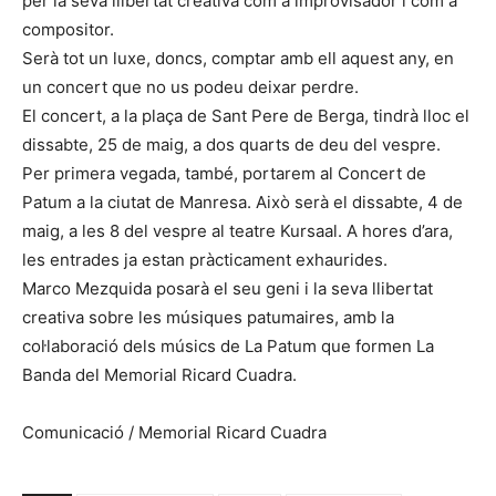
per la seva llibertat creativa com a improvisador i com a
compositor.
Serà tot un luxe, doncs, comptar amb ell aquest any, en
un concert que no us podeu deixar perdre.
El concert, a la plaça de Sant Pere de Berga, tindrà lloc el
dissabte, 25 de maig, a dos quarts de deu del vespre.
Per primera vegada, també, portarem al Concert de
Patum a la ciutat de Manresa. Això serà el dissabte, 4 de
maig, a les 8 del vespre al teatre Kursaal. A hores d’ara,
les entrades ja estan pràcticament exhaurides.
Marco Mezquida posarà el seu geni i la seva llibertat
creativa sobre les músiques patumaires, amb la
col·laboració dels músics de La Patum que formen La
Banda del Memorial Ricard Cuadra.
Comunicació / Memorial Ricard Cuadra