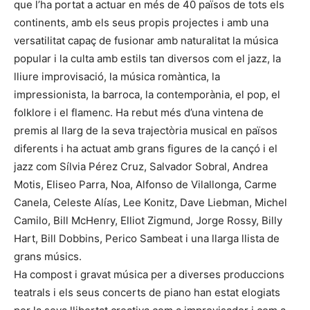
que l’ha portat a actuar en més de 40 països de tots els
continents, amb els seus propis projectes i amb una
versatilitat capaç de fusionar amb naturalitat la música
popular i la culta amb estils tan diversos com el jazz, la
lliure improvisació, la música romàntica, la
impressionista, la barroca, la contemporània, el pop, el
folklore i el flamenc. Ha rebut més d’una vintena de
premis al llarg de la seva trajectòria musical en països
diferents i ha actuat amb grans figures de la cançó i el
jazz com Sílvia Pérez Cruz, Salvador Sobral, Andrea
Motis, Eliseo Parra, Noa, Alfonso de Vilallonga, Carme
Canela, Celeste Alías, Lee Konitz, Dave Liebman, Michel
Camilo, Bill McHenry, Elliot Zigmund, Jorge Rossy, Billy
Hart, Bill Dobbins, Perico Sambeat i una llarga llista de
grans músics.
Ha compost i gravat música per a diverses produccions
teatrals i els seus concerts de piano han estat elogiats