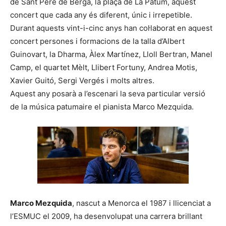
de Sant Pere de Berga, la plaça de La Patum, aquest
concert que cada any és diferent, únic i irrepetible.
Durant aquests vint-i-cinc anys han col·laborat en aquest
concert persones i formacions de la talla d’Albert
Guinovart, la Dharma, Àlex Martínez, Lloll Bertran, Manel
Camp, el quartet Mèlt, Llibert Fortuny, Andrea Motis,
Xavier Guitó, Sergi Vergés i molts altres.
Aquest any posarà a l’escenari la seva particular versió
de la música patumaire el pianista Marco Mezquida.
Marco Mezquida
, nascut a Menorca el 1987 i llicenciat a
l’ESMUC el 2009, ha desenvolupat una carrera brillant