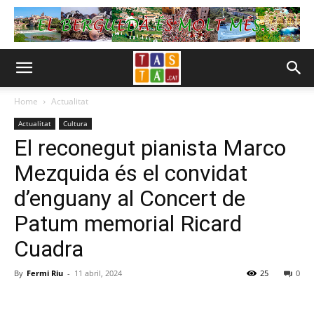
Home
Actualitat
Actualitat
Cultura
El reconegut pianista Marco
Mezquida és el convidat
d’enguany al Concert de
Patum memorial Ricard
Cuadra
By
Fermi Riu
-
11 abril, 2024
25
0