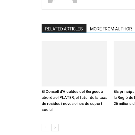
RELATED ARTICLES
MORE FROM AUTHOR
El Consell d’Alcaldes del Berguedà
Els principa
aborda el PLATER, el futur de la taxa
la Regió de
de residus i noves eines de suport
26 milions d
social