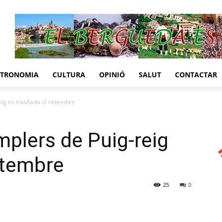
STRONOMIA
CULTURA
OPINIÓ
SALUT
CONTACTAR
ig es trasllada al setembre
mplers de Puig-reig
setembre
25
0