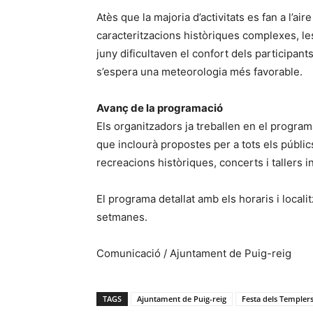
Atès que la majoria d’activitats es fan a l’air
caracteritzacions històriques complexes, les 
juny dificultaven el confort dels participants
s’espera una meteorologia més favorable.
Avanç de la programació
Els organitzadors ja treballen en el progra
que inclourà propostes per a tots els públics:
recreacions històriques, concerts i tallers 
El programa detallat amb els horaris i locali
setmanes.
Comunicació / Ajuntament de Puig-reig
TAGS
Ajuntament de Puig-reig
Festa dels Templer