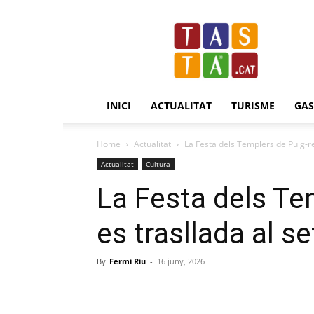
Revista
Tasta.cat
INICI
ACTUALITAT
TURISME
GA
Home
Actualitat
La Festa dels Templers de Puig-re
Actualitat
Cultura
La Festa dels Te
es trasllada al 
By
Fermi Riu
-
16 juny, 2026