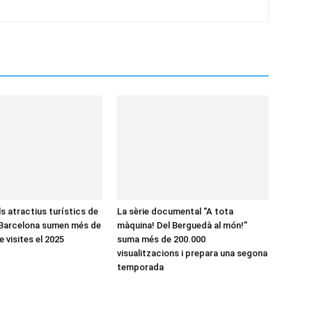
ls atractius turístics de
La sèrie documental “A tota
 Barcelona sumen més de
màquina! Del Berguedà al món!”
e visites el 2025
suma més de 200.000
visualitzacions i prepara una segona
temporada