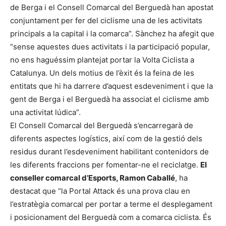
de Berga i el Consell Comarcal del Berguedà han apostat
conjuntament per fer del ciclisme una de les activitats
principals a la capital i la comarca”. Sànchez ha afegit que
“sense aquestes dues activitats i la participació popular,
no ens haguéssim plantejat portar la Volta Ciclista a
Catalunya. Un dels motius de l’èxit és la feina de les
entitats que hi ha darrere d’aquest esdeveniment i que la
gent de Berga i el Berguedà ha associat el ciclisme amb
una activitat lúdica”.
El Consell Comarcal del Berguedà s’encarregarà de
diferents aspectes logístics, així com de la gestió dels
residus durant l’esdeveniment habilitant contenidors de
les diferents fraccions per fomentar-ne el reciclatge.
El
conseller comarcal d’Esports, Ramon Caballé
, ha
destacat que “la Portal Attack és una prova clau en
l’estratègia comarcal per portar a terme el desplegament
i posicionament del Berguedà com a comarca ciclista. És