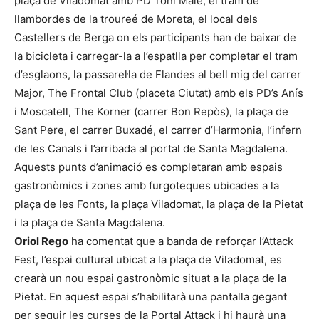
plaça de Viladomat amb PD Toni Malé, el tram de
llambordes de la troureé de Moreta, el local dels
Castellers de Berga on els participants han de baixar de
la bicicleta i carregar-la a l’espatlla per completar el tram
d’esglaons, la passarel·la de Flandes al bell mig del carrer
Major, The Frontal Club (placeta Ciutat) amb els PD’s Anís
i Moscatell, The Korner (carrer Bon Repòs), la plaça de
Sant Pere, el carrer Buxadé, el carrer d’Harmonia, l’infern
de les Canals i l’arribada al portal de Santa Magdalena.
Aquests punts d’animació es completaran amb espais
gastronòmics i zones amb furgoteques ubicades a la
plaça de les Fonts, la plaça Viladomat, la plaça de la Pietat
i la plaça de Santa Magdalena.
Oriol Rego
ha comentat que a banda de reforçar l’Attack
Fest, l’espai cultural ubicat a la plaça de Viladomat, es
crearà un nou espai gastronòmic situat a la plaça de la
Pietat. En aquest espai s’habilitarà una pantalla gegant
per seguir les curses de la Portal Attack i hi haurà una