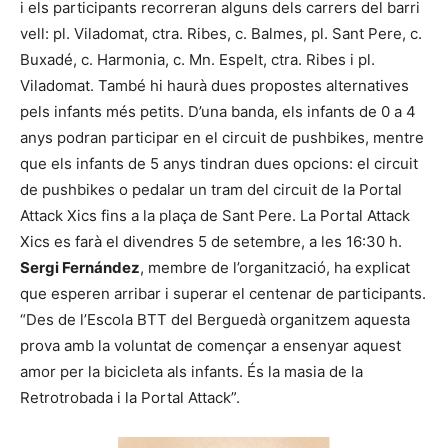
i els participants recorreran alguns dels carrers del barri
vell: pl. Viladomat, ctra. Ribes, c. Balmes, pl. Sant Pere, c.
Buxadé, c. Harmonia, c. Mn. Espelt, ctra. Ribes i pl.
Viladomat. També hi haurà dues propostes alternatives
pels infants més petits. D’una banda, els infants de 0 a 4
anys podran participar en el circuit de pushbikes, mentre
que els infants de 5 anys tindran dues opcions: el circuit
de pushbikes o pedalar un tram del circuit de la Portal
Attack Xics fins a la plaça de Sant Pere. La Portal Attack
Xics es farà el divendres 5 de setembre, a les 16:30 h.
Sergi Fernández
, membre de l’organització, ha explicat
que esperen arribar i superar el centenar de participants.
“Des de l’Escola BTT del Berguedà organitzem aquesta
prova amb la voluntat de començar a ensenyar aquest
amor per la bicicleta als infants. És la masia de la
Retrotrobada i la Portal Attack”.