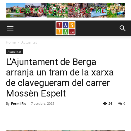
Home
Actualitat
Actualitat
L’Ajuntament de Berga
arranja un tram de la xarxa
de clavegueram del carrer
Mossèn Espelt
By
Fermi Riu
-
7 octubre, 2025
24
0