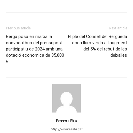
Previous article
Next article
Berga posa en marxa la
El ple del Consell del Berguedà
convocatòria del pressupost
dona llum verda a l’augment
participatiu de 2024 amb una
del 5% del rebut de les
dotació econòmica de 35.000
deixalles
€
Fermi Riu
http://www.tasta.cat