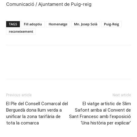
Comunicació / Ajuntament de Puig-reig
TAGS
Fill adoptiu
Homenatge
Mn. Josep Solà
Puig-Reig
reconeixement
Previous article
Next article
El Ple del Consell Comarcal del
El viatge artístic de Slim
Berguedà dona llum verda a
Safont arriba al Convent de
unificar la zona tarifària de
Sant Francesc amb l’exposició
tota la comarca
‘Una història per explicar’