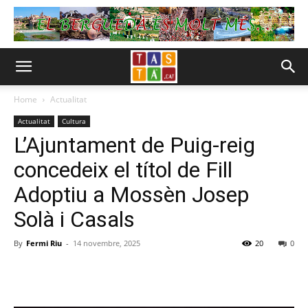
Home
Actualitat
Actualitat
Cultura
L’Ajuntament de Puig-reig
concedeix el títol de Fill
Adoptiu a Mossèn Josep
Solà i Casals
By
Fermi Riu
-
14 novembre, 2025
20
0