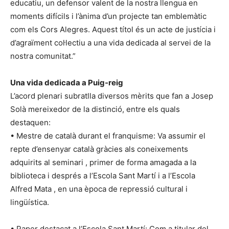
educatiu, un defensor valent de la nostra llengua en
moments difícils i l’ànima d’un projecte tan emblemàtic
com els Cors Alegres. Aquest títol és un acte de justícia i
d’agraïment col·lectiu a una vida dedicada al servei de la
nostra comunitat.”
Una vida dedicada a Puig-reig
L’acord plenari subratlla diversos mèrits que fan a Josep
Solà mereixedor de la distinció, entre els quals
destaquen:
• Mestre de català durant el franquisme: Va assumir el
repte d’ensenyar català gràcies als coneixements
adquirits al seminari , primer de forma amagada a la
biblioteca i després a l’Escola Sant Martí i a l’Escola
Alfred Mata , en una època de repressió cultural i
lingüística.
• Paper destacat a l’Escola Sant Martí: Com a titular del