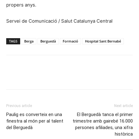
propers anys.
Servei de Comunicació / Salut Catalunya Central
TAGS
Berga
Berguedà
Formació
Hospital Sant Bernabé
Previous article
Next article
Paulig es converteix en una
El Berguedà tanca el primer
finestra al món per al talent
trimestre amb gairebé 16.000
del Berguedà
persones afiliades, una xifra
històrica