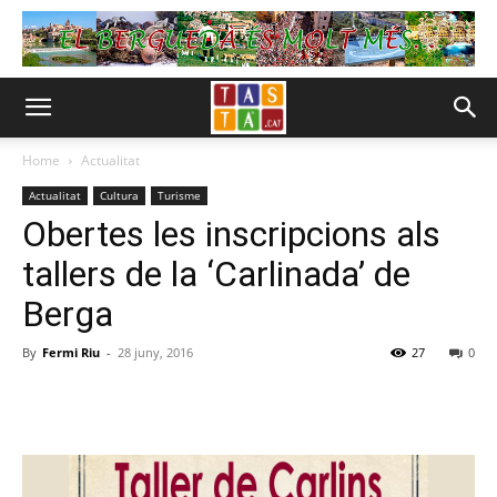
Home
Actualitat
Actualitat
Cultura
Turisme
Obertes les inscripcions als
tallers de la ‘Carlinada’ de
Berga
By
Fermi Riu
-
28 juny, 2016
27
0