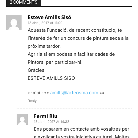
2 COMMENTS
Esteve Amills Sisó
13 abril, 2017 At 11:09
Aquesta Fundació, de recent constitució, te
l’interès de fer un concurs de pintura seca a la
pròxima tardor.
Agriria si em podessin facilitar dades de
Pintors, per participar-hi.
Gràcies,
ESTEVE AMILLS SISO
e-mail: «»
amills@arteosma.com
«»
Reply
Fermi Riu
18 abril, 2017 At 14:32
Ens posarem en contacte amb vosaltres per
a explicar la vostra iniciativa cultural. Moltes