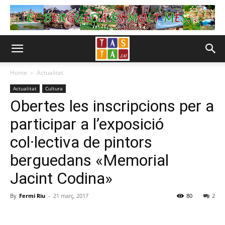
Home
Actualitat
Actualitat
Cultura
Obertes les inscripcions per a
participar a l’exposició
col·lectiva de pintors
berguedans «Memorial
Jacint Codina»
By
Fermi Riu
-
21 març, 2017
80
2