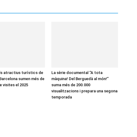
ls atractius turístics de
La sèrie documental “A tota
 Barcelona sumen més de
màquina! Del Berguedà al món!”
e visites el 2025
suma més de 200.000
visualitzacions i prepara una segona
temporada