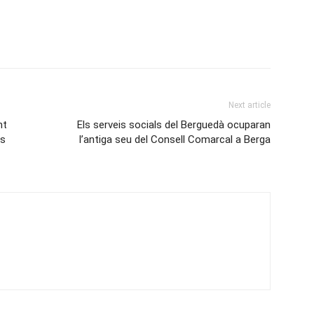
Next article
nt
Els serveis socials del Berguedà ocuparan
es
l’antiga seu del Consell Comarcal a Berga