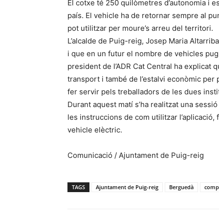
El cotxe té 250 quilòmetres d’autonomia i e
país. El vehicle ha de retornar sempre al pu
pot utilitzar per moure’s arreu del territori.
L’alcalde de Puig-reig, Josep Maria Altarriba
i que en un futur el nombre de vehicles pugu
president de l’ADR Cat Central ha explicat qu
transport i també de l’estalvi econòmic per 
fer servir pels treballadors de les dues inst
Durant aquest matí s’ha realitzat una sessió
les instruccions de com utilitzar l’aplicació,
vehicle elèctric.
Comunicació / Ajuntament de Puig-reig
TAGS
Ajuntament de Puig-reig
Berguedà
compa