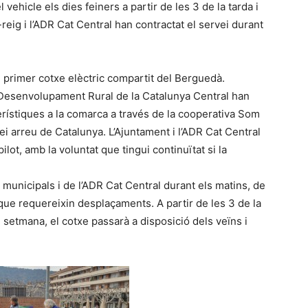
l vehicle els dies feiners a partir de les 3 de la tarda i
reig i l’ADR Cat Central han contractat el servei durant
l primer cotxe elèctric compartit del Berguedà.
l Desenvolupament Rural de la Catalunya Central han
erístiques a la comarca a través de la cooperativa Som
ei arreu de Catalunya. L’Ajuntament i l’ADR Cat Central
lot, amb la voluntat que tingui continuïtat si la
rs municipals i de l’ADR Cat Central durant els matins, de
a que requereixin desplaçaments. A partir de les 3 de la
de setmana, el cotxe passarà a disposició dels veïns i