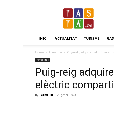
Revista
Tasta.cat
INICI
ACTUALITAT
TURISME
GA
Home
Actualitat
Puig-reig adquireix el primer cot
Actualitat
Puig-reig adquire
elèctric compart
By
Fermi Riu
-
25 gener, 2023