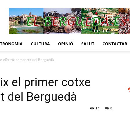
STRONOMIA
CULTURA
OPINIÓ
SALUT
CONTACTAR
xe elèctric compartit del Berguedà
ix el primer cotxe
it del Berguedà
17
0