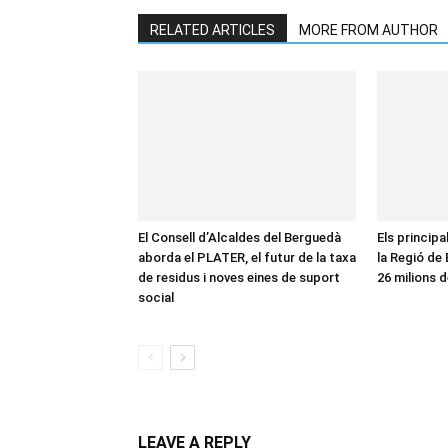
RELATED ARTICLES
MORE FROM AUTHOR
El Consell d’Alcaldes del Berguedà
Els principa
aborda el PLATER, el futur de la taxa
la Regió de
de residus i noves eines de suport
26 milions d
social
LEAVE A REPLY