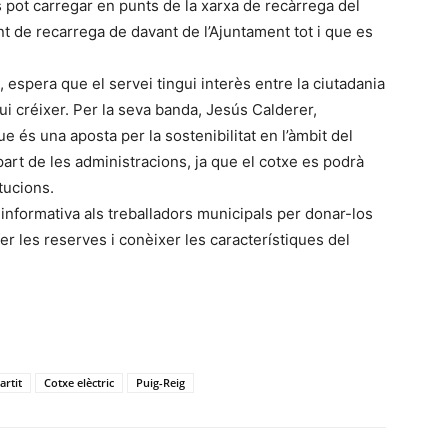
s pot carregar en punts de la xarxa de recàrrega del
nt de recarrega de davant de l’Ajuntament tot i que es
, espera que el servei tingui interès entre la ciutadania
i créixer. Per la seva banda, Jesús Calderer,
e és una aposta per la sostenibilitat en l’àmbit del
part de les administracions, ja que el cotxe es podrà
itucions.
 informativa als treballadors municipals per donar-los
 fer les reserves i conèixer les característiques del
rtit
Cotxe elèctric
Puig-Reig