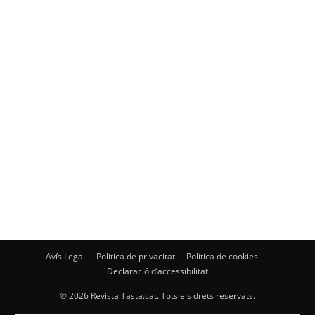
Avís Legal
Política de privacitat
Política de cookies
Declaració d’accessibilitat
© 2026 Revista Tasta.cat. Tots els drets reservats.