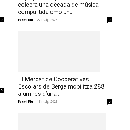
celebra una dècada de música
compartida amb un...
Fermi Riu
-
27 maig, 2025
0
0
El Mercat de Cooperatives
Escolars de Berga mobilitza 288
0
alumnes d’una...
Fermi Riu
-
13 maig, 2025
0