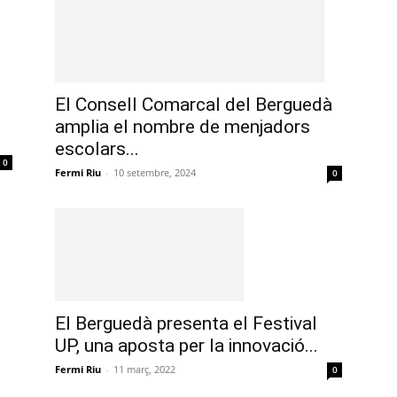
El Consell Comarcal del Berguedà
amplia el nombre de menjadors
escolars...
0
Fermi Riu
-
10 setembre, 2024
0
El Berguedà presenta el Festival
UP, una aposta per la innovació...
Fermi Riu
-
11 març, 2022
0