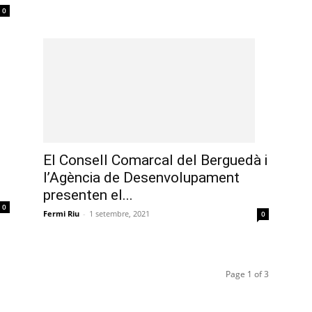
0
El Consell Comarcal del Berguedà i
l’Agència de Desenvolupament
presenten el...
0
Fermi Riu
-
1 setembre, 2021
0
Page 1 of 3