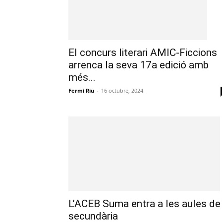
El concurs literari AMIC-Ficcions
arrenca la seva 17a edició amb
més...
Fermi Riu
-
16 octubre, 2024
L’ACEB Suma entra a les aules de
secundària