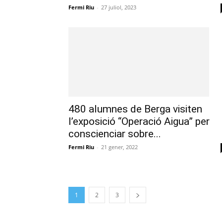
Fermi Riu
-
27 juliol, 2023
480 alumnes de Berga visiten
l’exposició “Operació Aigua” per
conscienciar sobre...
Fermi Riu
-
21 gener, 2022
1
2
3