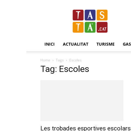
Revista
Tasta.cat
INICI
ACTUALITAT
TURISME
GA
Home
Tags
Escoles
Tag: Escoles
Les trobades esportives escolars